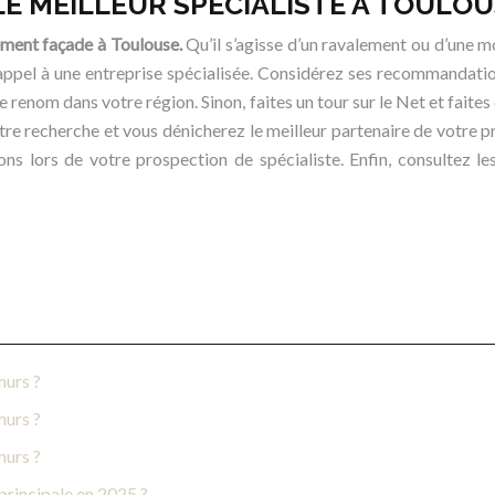
E MEILLEUR SPÉCIALISTE À TOULOU
ement façade à Toulouse.
Qu’il s’agisse d’un ravalement ou d’une m
t appel à une entreprise spécialisée. Considérez ses recommandatio
de renom dans votre région. Sinon, faites un tour sur le Net et fai
otre recherche et vous dénicherez le meilleur partenaire de votre pr
ions lors de votre prospection de spécialiste. Enfin, consultez l
murs ?
murs ?
murs ?
principale en 2025 ?