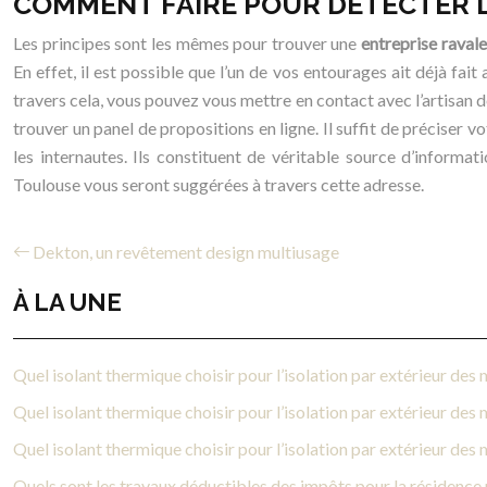
COMMENT FAIRE POUR DÉTECTER L
Les principes sont les mêmes pour trouver une
entreprise raval
En effet, il est possible que l’un de vos entourages ait déjà fai
travers cela, vous pouvez vous mettre en contact avec l’artisan 
trouver un panel de propositions en ligne. Il suffit de préciser v
les internautes. Ils constituent de véritable source d’informat
Toulouse vous seront suggérées à travers cette adresse.
Dekton, un revêtement design multiusage
À LA UNE
Quel isolant thermique choisir pour l’isolation par extérieur des 
Quel isolant thermique choisir pour l’isolation par extérieur des 
Quel isolant thermique choisir pour l’isolation par extérieur des 
Quels sont les travaux déductibles des impôts pour la résidence 