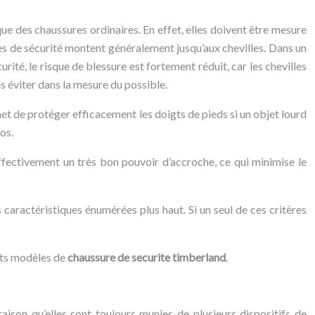
e des chaussures ordinaires. En effet, elles doivent être mesure
res de sécurité montent généralement jusqu’aux chevilles. Dans un
urité, le risque de blessure est fortement réduit, car les chevilles
es éviter dans la mesure du possible.
et de protéger efficacement les doigts de pieds si un objet lourd
os.
ffectivement un très bon pouvoir d’accroche, ce qui minimise le
 caractéristiques énumérées plus haut. Si un seul de ces critères
nts modèles de
chaussure de securite timberland
.
aison qu’elles sont toujours munies de plusieurs dispositifs de