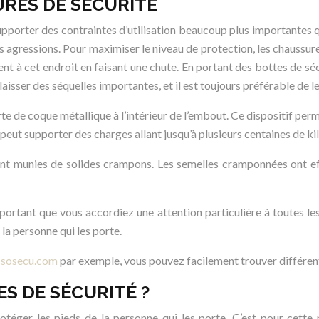
URES DE SÉCURITÉ
porter des contraintes d’utilisation beaucoup plus importantes qu
es agressions. Pour maximiser le niveau de protection, les chaussu
ent à cet endroit en faisant une chute. En portant des bottes de séc
isser des séquelles importantes, et il est toujours préférable de l
e de coque métallique à l’intérieur de l’embout. Ce dispositif perm
 peut supporter des charges allant jusqu’à plusieurs centaines de kil
vent munies de solides crampons. Les semelles cramponnées ont e
mportant que vous accordiez une attention particulière à toutes les
la personne qui les porte.
r
sosecu.com
par exemple, vous pouvez facilement trouver différe
S DE SÉCURITÉ ?
téger les pieds de la personne qui les porte. C’est pour cette r