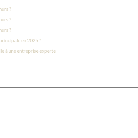
murs ?
murs ?
murs ?
principale en 2025 ?
le à une entreprise experte